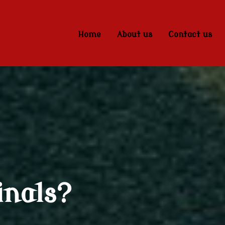
Home
About us
Contact us
inals?