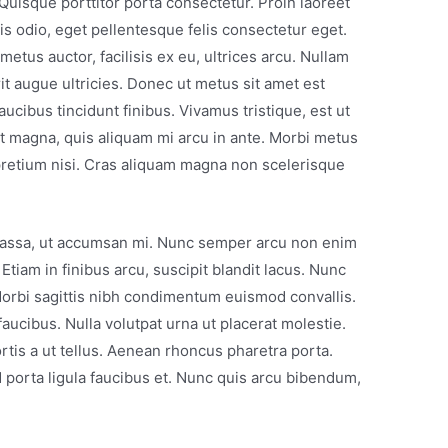
 Quisque porttitor porta consectetur. Proin laoreet
lis odio, eget pellentesque felis consectetur eget.
metus auctor, facilisis ex eu, ultrices arcu. Nullam
rit augue ultricies. Donec ut metus sit amet est
ucibus tincidunt finibus. Vivamus tristique, est ut
 magna, quis aliquam mi arcu in ante. Morbi metus
 pretium nisi. Cras aliquam magna non scelerisque
 massa, ut accumsan mi. Nunc semper arcu non enim
Etiam in finibus arcu, suscipit blandit lacus. Nunc
Morbi sagittis nibh condimentum euismod convallis.
faucibus. Nulla volutpat urna ut placerat molestie.
ortis a ut tellus. Aenean rhoncus pharetra porta.
porta ligula faucibus et. Nunc quis arcu bibendum,