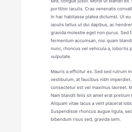
sed, congue justo. Morbi ut blandit ex.
porttitor iaculis. Cras venenatis conval
In hac habitasse platea dictumst. Ut eu 
iaculis tellus ut dui dapibus, ac hendre
gravida molestie eget non purus. Sed fa
fermentum accumsan, nisi quam blandit
nunc, rhoncus vel vehicula a, lobortis
vulputate.
Mauris a efficitur ex. Sed sed rutrum
vestibulum, at faucibus nibh imperdiet. 
consectetur est vel maximus laoreet. 
Nam blandit felis sit amet erat pretium 
Aliquam vitae lacus a velit placerat lob
Suspendisse rhoncus augue ligula, sed 
bibendum risus sed, gravida sem.